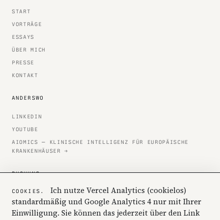
START
VORTRÄGE
ESSAYS
ÜBER MICH
PRESSE
KONTAKT
ANDERSWO
LINKEDIN
YOUTUBE
AIOMICS — KLINISCHE INTELLIGENZ FÜR EUROPÄISCHE
KRANKENHÄUSER →
BUCHUNG
Ich nutze Vercel Analytics (cookielos)
COOKIES.
KONTAKT@ATHENAS.DE
standardmäßig und Google Analytics 4 nur mit Ihrer
ANDERE ANLIEGEN →
Einwilligung. Sie können das jederzeit über den Link