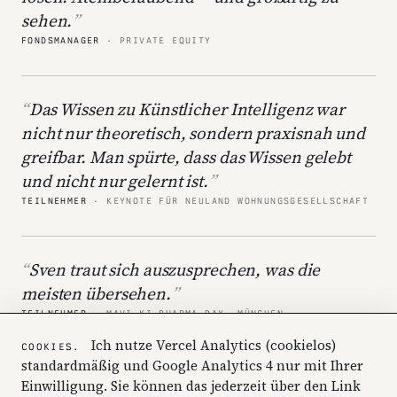
sehen.
FONDSMANAGER
· PRIVATE EQUITY
Das Wissen zu Künstlicher Intelligenz war
nicht nur theoretisch, sondern praxisnah und
greifbar. Man spürte, dass das Wissen gelebt
und nicht nur gelernt ist.
TEILNEHMER
· KEYNOTE FÜR NEULAND WOHNUNGSGESELLSCHAFT
Sven traut sich auszusprechen, was die
meisten übersehen.
TEILNEHMER
· MAVI KI PHARMA DAY, MÜNCHEN
Ich nutze Vercel Analytics (cookielos)
COOKIES.
standardmäßig und Google Analytics 4 nur mit Ihrer
Mir ist klar geworden, dass wir das alle hören
Einwilligung. Sie können das jederzeit über den Link