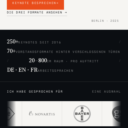
KEYNOTE BESPRECHEN
→
DIE DREI FORMATE ANSEHEN →
BERLIN · 2025
250+
/
KEYNOTES SEIT 2016
70+
VORSTANDSFORMATE HINTER VERSCHLOSSENEN TÜREN
20
–
800
/
/
IM RAUM · PRO AUFTRITT
DE · EN · FR
ARBEITSSPRACHEN
ICH HABE GESPROCHEN FÜR
EINE AUSWAHL