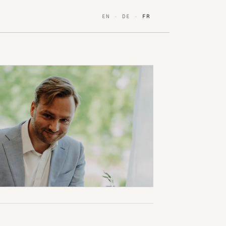
EN
·
DE
·
FR