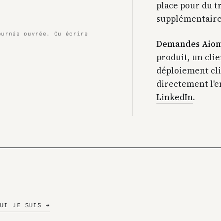
place pour du t
supplémentaire
ournée ouvrée. Ou écrire
Demandes Aiom
produit, un cli
déploiement clin
directement l'e
LinkedIn
.
UI JE SUIS →