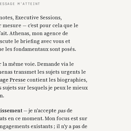
ESSAGE M'ATTEINT
otes, Executive Sessions,
 mesure — c'est pour cela que le
fait. Athenas, mon agence de
scute le briefing avec vous et
ue les fondamentaux sont posés.
r la même voie. Demande via le
henas transmet les sujets urgents le
age Presse
contient les biographies,
s sujets sur lesquels je peux le mieux
n.
stissement
— je n'accepte
pas
de
ts en ce moment. Mon focus est sur
ngagements existants ; il n'y a pas de