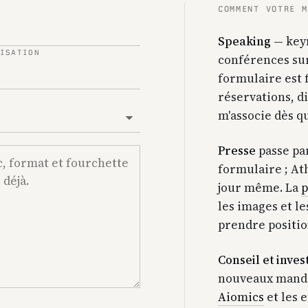
COMMENT VOTRE M
Speaking
— keyn
ISATION
conférences sur
formulaire est 
réservations, di
m'associe dès q
Presse
passe pa
formulaire ; At
jour même. La
p
les images et le
prendre positio
Conseil et inve
nouveaux manda
Aiomics
et les e