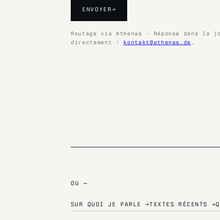
ENVOYER
→
Routage via Athenas · Réponse dans la j
directement :
kontakt@athenas.de
.
OU —
SUR QUOI JE PARLE →
TEXTES RÉCENTS →
Q